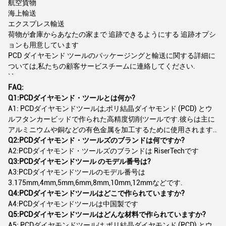
航空貨物
海上輸送
エクスプレス輸送
荷物が倉庫からあなたの家まで 追跡できるようにする 追跡オプシ
ョンも用意しています
PCD ダイヤモンド ツールのパッケージングと輸送に関する詳細に
ついては,私たちの顧客サービスチームに連絡してください.
` `
FAQ:
Q1:PCDダイヤモンド・ツールとは何か?
A1: PCDダイヤモンドツールは,ポリ結晶ダイヤモンド (PCD) とウ
ルフタンカービッドで作られた高精度切削ツールです.彼らは主に
アルミニウムや銅などの有色金属を加工するために使用されます..
Q2:PCDダイヤモンド・ツールズのブランドは何ですか?
A2:PCDダイヤモンド・ツールズのブランドは RiserTechです
Q3:PCDダイヤモンドツール のモデル番号は?
A3:PCDダイヤモンドツールのモデル番号は
3.175mm,4mm,5mm,6mm,8mm,10mm,12mmなどです.
Q4:PCDダイヤモンドツールはどこで作られていますか?
A4:PCDダイヤモンドツールは中国製です
Q5:PCDダイヤモンドツールはどんな材料で作られていますか?
A5: PCDダイヤモンドツールは,ポリ結晶ダイヤモンド (PCD) とウ