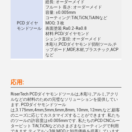
総長: オーダーメイド
フルート 長さ: オーダーメイド
容量: ±0.005mm
コーティング:TiN,TiCN,TiAlNなど
PCD ダイヤ
MOQ: 3 枚
モンドツール
表面塗装:Ra0.2-Ra0.8
材料:PCD/ダイヤモンド
シェンク直径: オーダーメイド
木彫り,PCDダイヤモンド切削ツール,チ
ップボード,MDF,木材,プラスチック,ACP
など
応用:
RiserTech PCDダイヤモンドツールは,木彫り,アルミ,アクリ
ルなどの材料のための完璧なソリューションを提供してい
ます. PCDダイヤモンドツール
は,3.175mm,4mm,5mm,6mm,8mm, 10mm, 12mm,など,顧客
のニーズに応じてカスタマイズすることができます. 私たち
のツールの許容度は±0.005mmです. 私たちのPCD CNCルー
タービット TiN,TiCNなどのさまざまなコーティングで利用
できます.ティアルン3個 MOQと卸売価格を提案しています.