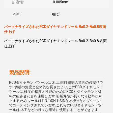
許容性:
±0.005mm
MOQ:
3部分
パーソナライズされたPCDダイヤモンドツール Ra0.2-Ra0.8表面
仕上げ
パーソナライズされたPCDダイヤモンドツール Ra0.2-Ra0.8 表面
仕上げ
製品説明:
PCDダイヤモンドツールは 木工,彫刻,彫刻の道具の必需品で
す. 切断の角度と全体的な長さにより,このPCDダイヤモンド
ツールは,極度の精度と性能のためにPCDとダイヤモンド材
料の組み合わせを使用します.切断寿命が長くなり効率が向
上するため,ツールはTiN,TiCN,TiAlNなど様々なオプション
でコーティングされています.これらのPCDダイヤモンドツ
ールは,木工などの様々な用途に使用することができます