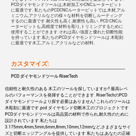
PCDダイヤモンドツールは,木材加工やCNCルータービット
に最適です. 私たちのPCDCNCルータービットでは,木材,アル
ミニウム,アクリルなどの様々な材料を切断しルーティング
するのに最適です.耐久性も高く,耐磨性も高い. PCD CNCル
ータービットも,高精度で材料を彫り,トリミングするために
使用することができます.それは高い強度と優れた切断性能
を持っています.私たちのPCDダイヤモンドツールは 木彫刻
に最適です木工,アルミ,アクリルなどの材料.
カスタマイズ:
PCD ダイヤモンドツール RiserTech
信頼性と耐久性のある 木工のツールを探していますか? 最高レベ
ルのパフォーマンスを発揮することができます. RiserTechのPCD
ダイヤモンドツールより探す必要はありません! これらのツールは
木彫刻に最適です.pcd ダイヤモンド切断木工のプロジェクトです
PCDダイヤモンドツールは高品質の材料で作られ,耐久性のために
設計されています.私たちは
3.175mm,4mm,5mm,6mm,8mm,10mm,12mmなど,さまざまなサイ
ズと切断エッジアングルを提供しています.私たちは,あなたの正確