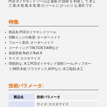
PCD ダイヤモンド ツールは 最新 の 技術 を 利用 し て 木工
工 業,木 彫 業,木 彫 業 の ツール に ぴったり な 選択 です..
特徴:
商品名:PCDダイヤモンドツール
切断エッジの角度: オーダーメイド
フルート直径: オーダーメイド
コーティング:TiN,TiCN,TiAlNなど
表面塗装:Ra0.2-Ra0.8
サイズ: カスタマイズ
理想的な: 木工PCDダイヤモンド切削ツール,チップボー
ド,MDF,木材,プラスチック,ACPなど, 木工彫刻,木工
技術パラメータ:
製品名
技術パラメータ
サイズ: カスタマイズ