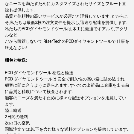
なニーズを満たすためにカスタマイズされたサイズとフルート直
径も提供します.
品質と信頼性の高いサービスが必須だと理解しています. だからこ
そ,私たちは最低3枚の注文要件を提示し,迅速な配達を提供します.
私たちのPCDダイヤモンドツールは,木工に最適ですアルミ,アクリ
ルなど
だから躊躇しないで RiserTechのPCDダイヤモンドツールで 仕事を
終えなさい!
梱包と輸送:
PCD ダイヤモンドツール 梱包と輸送
PCD ダイヤモンド ツールは 安全で耐久性の高い箱に詰め込まれ,
顧客に間に合うように送られます. すべての出荷品は,倉庫を出る前
に品質と精度について検査されます.
顧客のニーズを満たすために様々な配送オプションを用意してい
ます.
陸上輸送
2日間の送料
次の日の空気
国際注文では,以下を含む様々な送料オプションを提供しています.