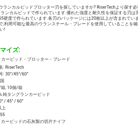
ウランカルビッドプロッター刃を探していますか? RiserTechより探
ウランカルビッドで作られています.優れた強度と耐久性を保証する刃は3つの異
C55硬度で作られています.各刃のパッケージには20枚以上が含まれて
で,利用可能な最高のウランスチール・ブレードを使用していることを確認できま
い!
マイズ:
Tech カービッド・プロッター・ブレード
 RiserTech
30°/45°/60°
中国
/箱, 10個/箱
0% 純タングランカービッド
 / 45° / 60°
以上
55
: カービッドの石灰製の切片ナイフ