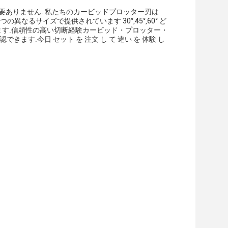
す必要ありません. 私たちのカービッドプロッター刃は
なるサイズで提供されています 30°,45°,60° ど
います.信頼性の高い切断経験カービッド・プロッター・
す.今日 セット を 注文 し て 違い を 体験 し