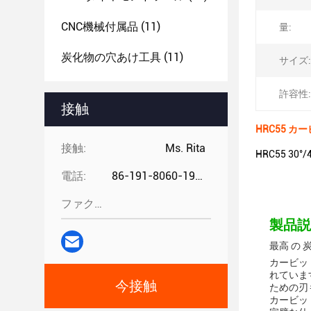
CNC機械付属品
(11)
量:
炭化物の穴あけ工具
(11)
サイズ:
許容性:
接触
HRC55 
接触:
Ms. Rita
HRC55 3
電話:
86-191-8060-1981
ファクシミリ:
製品説
最高 の 
カービッ
れていま
今接触
ための刃
カービッ