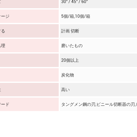
ズ
30° / 45° / 60°
ケージ
5個/箱,10個/箱
する
計画 切断
処理
磨いたもの
20個以上
炭化物
性
高い
ワード
タングメン鋼の刃,ビニール切断器の刃