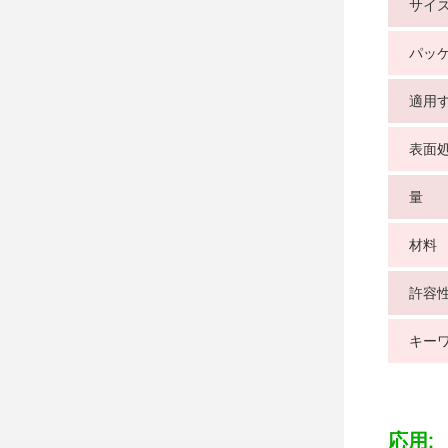
サイ
パッ
適用
表面
量
材料
許容
キー
応用: