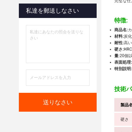
完璧な仕
私達を郵送しなさい
特徴:
商品名:
カ
材料:
炭化
耐性:
高い
硬さ:
HRC
量:
20個
表面処理:
特別説明:
技術パ
送りなさい
製品
硬さ