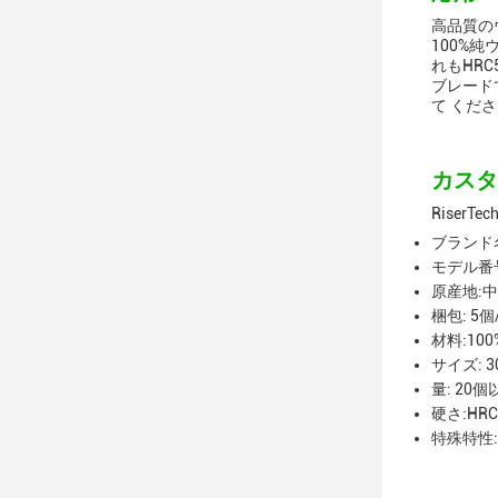
高品質の
100%純
れもHR
ブレード
て くださ
カスタ
Riser
ブランド名:
モデル番号: 
原産地:
梱包: 5個
材料:10
サイズ: 30°
量: 20個
硬さ:HRC
特殊特性