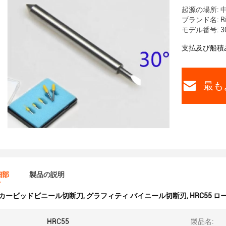
起源の場所: 
ブランド名: Ris
モデル番号: 30°
支払及び船積
最も
細部
製品の説明
カービッドビニール切断刀
,
グラフィティ バイニール切断刃
,
HRC55 
HRC55
製品名: