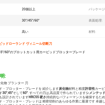
20個以上
パッケージ
30°/45°/60°
表面処理:
高い
材料:
カービッドローランド ヴィニール切断刀
0°/45°/60°のプロットカット用カービッドプロッターブレード
明:
炭化物 プランター 刃
ド・プロッター・ブレードを 紹介します
炭化物
材料と精度
許容性
カービ
す
30°
,
45°
そして
60°
. すべての刃は,高品質で作られています
シメンテッ
も設計されています
HRC55 硬さ
持続的なパフォーマンスを確保するた
ド・プロッター・ブレッドは 精密切削のあらゆる作業に最適です 卓越