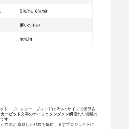
:
5個/箱,10個/箱
磨いたもの
炭化物
ッド・プロッター・ブレッドは 3つのサイズで提供さ
ドカービッド
文字のナイフと
タングメン鋼
優れた切断の
めです
した性能と 卓越した精度を提供しますプロジェクトに