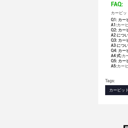
FAQ:
カービッ
Q1: 
A1:
カー
Q2: 
A2 につ
Q3: 
A3 につ
Q4: 
A4 式:
カ
Q5: 
A5:
カー
Tags:
カービッ