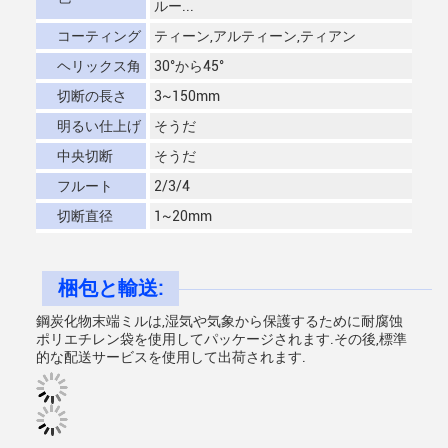
ルー...
コーティング
ティーン,アルティーン,ティアン
ヘリックス角
30°から45°
切断の長さ
3~150mm
明るい仕上げ
そうだ
中央切断
そうだ
フルート
2/3/4
切断直径
1~20mm
梱包と輸送:
鋼炭化物末端ミルは,湿気や気象から保護するために耐腐蚀
ポリエチレン袋を使用してパッケージされます.その後,標準
的な配送サービスを使用して出荷されます.