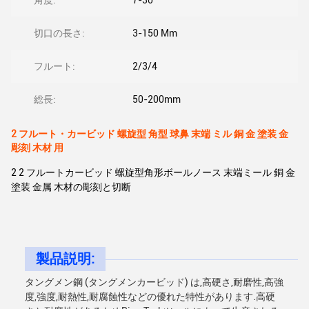
角度:
7-30°
切口の長さ:
3-150 Mm
フルート:
2/3/4
総長:
50-200mm
2 フルート・カービッド 螺旋型 角型 球鼻 末端 ミル 銅 金 塗装 金
彫刻 木材 用
2 2 フルートカービッド 螺旋型角形ボールノース 末端ミール 銅 金
塗装 金属 木材の彫刻と切断
製品説明:
タングメン鋼 (タングメンカービッド) は,高硬さ,耐磨性,高強
度,強度,耐熱性,耐腐蝕性などの優れた特性があります.高硬