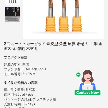
2 フルート・カービッド 螺旋型 角型 球鼻 末端 ミル 銅 金
塗装 金 彫刻 木材 用
プロダクト細部
起源の場所: 中国
ブランド名: RiserTech Tools
モデル番号: 6-10MM
支払及び船積みの言葉
最小注文数量: 5 PCS
価格: 1-20usd / pce
パッケージの詳細: プラスチック箱
受渡し時間: 3-7days