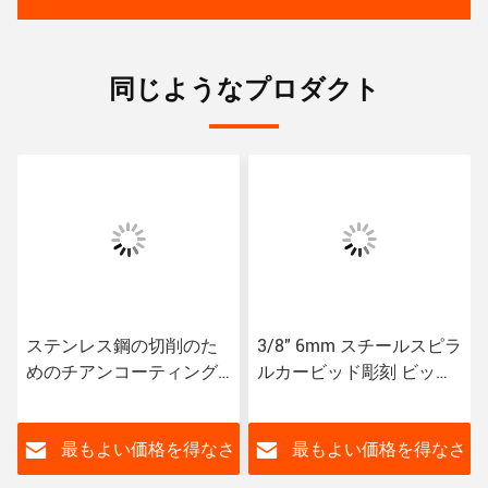
同じようなプロダクト
ステンレス鋼の切削のた
3/8" 6mm スチールスピラ
めのチアンコーティング
ルカービッド彫刻 ビット
ウォルフスタン・カービ
ミール 金属HRC45のため
ッド メタル・ソリッド・
のTiNコーティング
カービッド・エンド・ミ
さ
最もよい価格を得なさ
最もよい価格を得なさ
ル