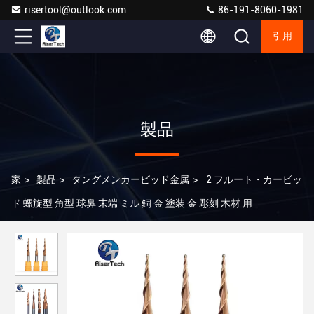
risertool@outlook.com
86-191-8060-1981
引用
製品
家
>
製品
>
タングメンカービッド金属
>
2 フルート・カービッ
ド 螺旋型 角型 球鼻 末端 ミル 銅 金 塗装 金 彫刻 木材 用