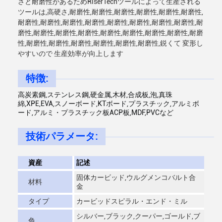
さと耐磨性があるためRiserTechツールによって生産される
ツールは,高硬さ,耐磨性,耐磨性,耐磨性,耐磨性,耐磨性,耐磨性,
耐磨性,耐磨性,耐磨性,耐磨性,耐磨性,耐磨性,耐磨性,耐磨性,耐
磨性,耐磨性,耐磨性,耐磨性,耐磨性,耐磨性,耐磨性,耐磨性,耐磨
性,耐磨性,耐磨性,耐磨性,耐磨性,耐磨性,耐磨性,鋭くて 変形し
やすいので 生産効率が向上します
特徴:
高炭素鋼,ステンレス鋼,硬金属,木材,合成板,泡,真珠
綿,XPE,EVA,スノーボード,KTボード,プラスチック,アルミボ
ード,アルミ・プラスチック板ACP板,MDF,PVCなど
技術パラメータ:
資産
記述
固体カービッド,ウルグメンコバルト合
材料
金
タイプ
カービッドスピラル・エンド・ミル
シルバー,ブラック,クーパー,ゴールド,ブ
色