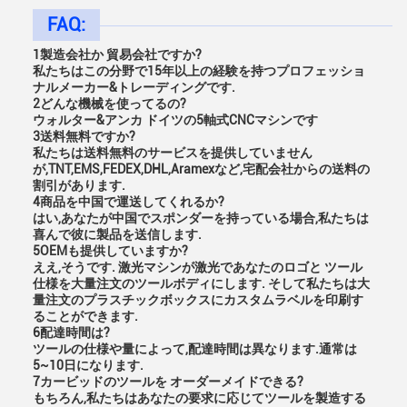
FAQ:
1製造会社か 貿易会社ですか?
私たちはこの分野で15年以上の経験を持つプロフェッショ
ナルメーカー&トレーディングです.
2どんな機械を使ってるの?
ウォルター&アンカ ドイツの5軸式CNCマシンです
3送料無料ですか?
私たちは送料無料のサービスを提供していません
が,TNT,EMS,FEDEX,DHL,Aramexなど,宅配会社からの送料の
割引があります.
4商品を中国で運送してくれるか?
はい,あなたが中国でスポンダーを持っている場合,私たちは
喜んで彼に製品を送信します.
5OEMも提供していますか?
ええ,そうです. 激光マシンが激光であなたのロゴと ツール
仕様を大量注文のツールボディにします. そして私たちは大
量注文のプラスチックボックスにカスタムラベルを印刷す
ることができます.
6配達時間は?
ツールの仕様や量によって,配達時間は異なります.通常は
5~10日になります.
7カービッドのツールを オーダーメイドできる?
もちろん,私たちはあなたの要求に応じてツールを製造する