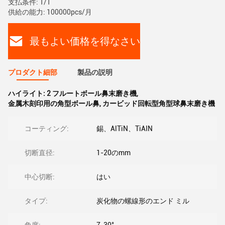
支払条件: T/T
供給の能力: 100000pcs/月
最もよい価格を得なさい
プロダクト細部
製品の説明
ハイライト:
2 フルートボール鼻末磨き機
,
金属木刻印用の角型ボール鼻
,
カービッド回転型角型球鼻末磨き機
コーティング:
錫、AlTiN、TiAIN
切断直径:
1-20のmm
中心切断:
はい
タイプ:
炭化物の螺線形のエンド ミル